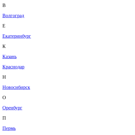
В
Волгоград
Е
Екатеринбург
К
Казань
Краснодар
Н
Новосибирск
О
Оренбург
П
Пермь