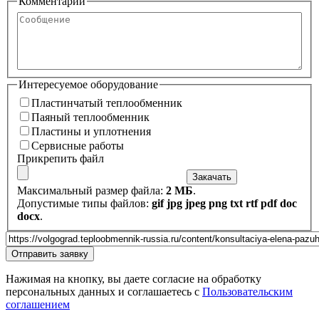
Комментарий
Сообщение
Интересуемое оборудование
Пластинчатый теплообменник
Пластинчатый теплообменник
Паяный теплообменник
Паяный теплообменник
Пластины и уплотнения
Пластины и уплотнения
Сервисные работы
Сервисные работы
Прикрепить файл
Закачать
Максимальный размер файла:
2 МБ
.
Допустимые типы файлов:
gif jpg jpeg png txt rtf pdf doc
docx
.
Url страницы
Website
Отправить заявку
URL
Нажимая на кнопку, вы даете согласие на обработку
персональных данных и соглашаетесь с
Пользовательским
соглашением