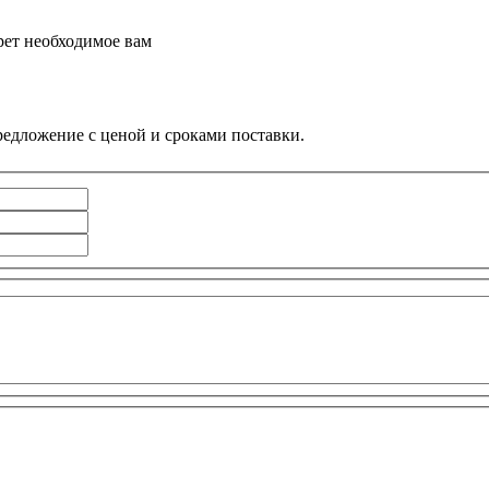
рет необходимое вам
едложение с ценой и сроками поставки.
Ваше имя
Телефон
*
E-mail