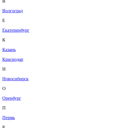
В
Волгоград
Е
Екатеринбург
К
Казань
Краснодар
Н
Новосибирск
О
Оренбург
П
Пермь
Р