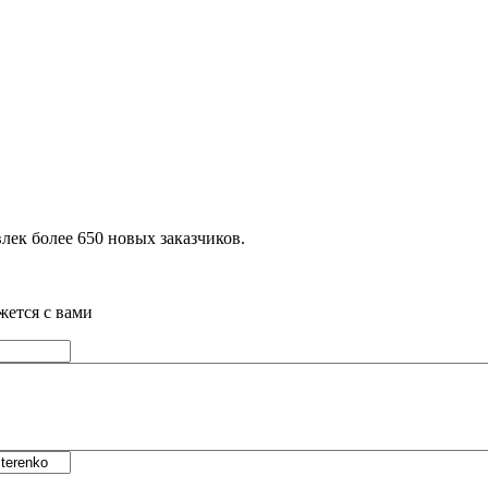
влек более 650 новых заказчиков.
жется с вами
Телефон
*
Url страницы